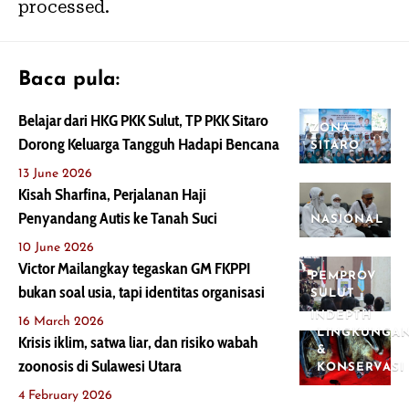
processed.
Baca pula:
Belajar dari HKG PKK Sulut, TP PKK Sitaro
ZONA
Dorong Keluarga Tangguh Hadapi Bencana
SITARO
13 June 2026
Kisah Sharfina, Perjalanan Haji
Penyandang Autis ke Tanah Suci
NASIONAL
10 June 2026
Victor Mailangkay tegaskan GM FKPPI
PEMPROV
bukan soal usia, tapi identitas organisasi
SULUT
INDEPTH
16 March 2026
LINGKUNGA
Krisis iklim, satwa liar, dan risiko wabah
&
zoonosis di Sulawesi Utara
KONSERVASI
4 February 2026