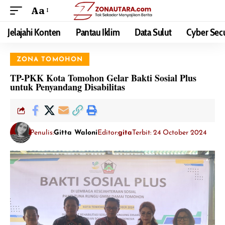
Aa
Jelajahi Konten
Pantau Iklim
Data Sulut
Cyber Secu
ZONA TOMOHON
TP-PKK Kota Tomohon Gelar Bakti Sosial Plus
untuk Penyandang Disabilitas
Penulis:
Gitta Waloni
Editor:
gita
Terbit: 24 October 2024