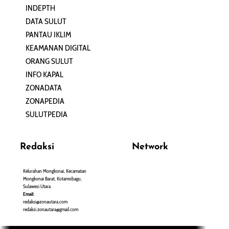
INDEPTH
PERJALANAN
DATA SULUT
ARTIKEL
PANTAU IKLIM
PERSONA
KEAMANAN DIGITAL
ORANG SULUT
INFO KAPAL
ZONADATA
ZONAPEDIA
SULUTPEDIA
Redaksi
Network
Kelurahan Mongkonai, Kecamatan
PANTAU24.COM
Mongkonai Barat, Kotamobagu,
TENTANGPUAN.COM
Sulawesi Utara
TERASMANADO.COM
Email:
KELASBELAJAR.ORG
redaksi@zonautara.com
redaksi.zonautara@gmail.com