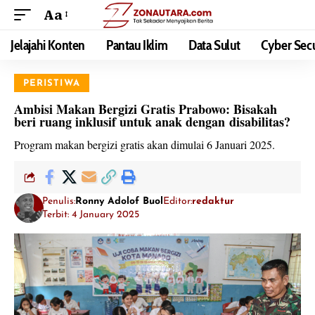
Aa
Jelajahi Konten
Pantau Iklim
Data Sulut
Cyber Secu
PERISTIWA
Ambisi Makan Bergizi Gratis Prabowo: Bisakah
beri ruang inklusif untuk anak dengan disabilitas?
Program makan bergizi gratis akan dimulai 6 Januari 2025.
Penulis:
Ronny Adolof Buol
Editor:
redaktur
Terbit: 4 January 2025