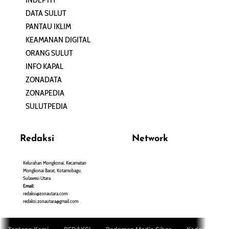
DATA SULUT
ARTIKEL
PANTAU IKLIM
PERSONA
KEAMANAN DIGITAL
ORANG SULUT
INFO KAPAL
ZONADATA
ZONAPEDIA
SULUTPEDIA
Redaksi
Network
Kelurahan Mongkonai, Kecamatan
PANTAU24.COM
Mongkonai Barat, Kotamobagu,
TENTANGPUAN.COM
Sulawesi Utara
TERASMANADO.COM
Email:
KELASBELAJAR.ORG
redaksi@zonautara.com
redaksi.zonautara@gmail.com