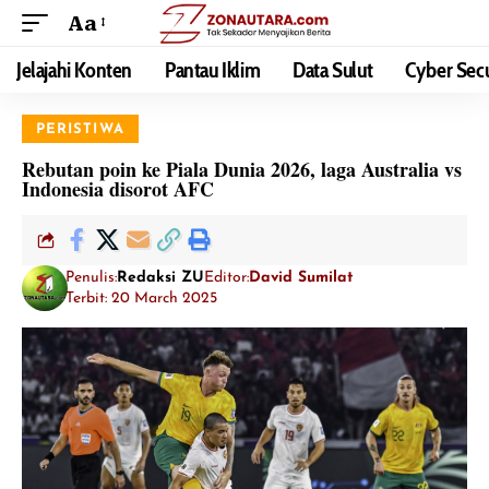
Aa
Jelajahi Konten
Pantau Iklim
Data Sulut
Cyber Secu
PERISTIWA
Rebutan poin ke Piala Dunia 2026, laga Australia vs
Indonesia disorot AFC
Penulis:
Redaksi ZU
Editor:
David Sumilat
Terbit: 20 March 2025