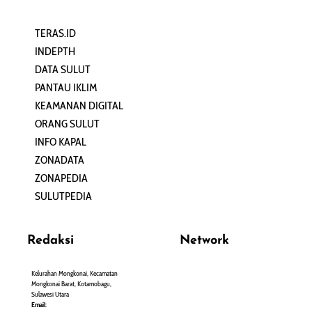
TERAS.ID
REHAT
INDEPTH
PERJALANAN
DATA SULUT
ARTIKEL
PANTAU IKLIM
PERSONA
KEAMANAN DIGITAL
ORANG SULUT
INFO KAPAL
ZONADATA
ZONAPEDIA
SULUTPEDIA
Redaksi
Network
Kelurahan Mongkonai, Kecamatan
PANTAU24.COM
Mongkonai Barat, Kotamobagu,
TENTANGPUAN.COM
Sulawesi Utara
TERASMANADO.COM
Email: