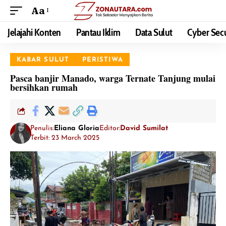
Aa
Jelajahi Konten
Pantau Iklim
Data Sulut
Cyber Secu
KABAR SULUT
PERISTIWA
Pasca banjir Manado, warga Ternate Tanjung mulai
bersihkan rumah
Penulis:
Eliana Gloria
Editor:
David Sumilat
Terbit: 23 March 2025