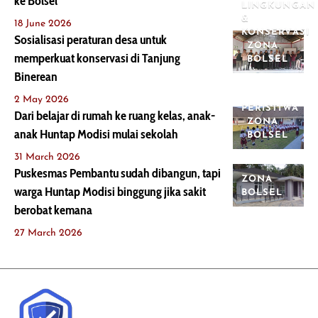
ke Bolsel
LINGKUNGAN
&
18 June 2026
KONSERVASI
Sosialisasi peraturan desa untuk
ZONA
memperkuat konservasi di Tanjung
BOLSEL
Binerean
2 May 2026
PERISTIWA
Dari belajar di rumah ke ruang kelas, anak-
ZONA
anak Huntap Modisi mulai sekolah
BOLSEL
31 March 2026
Puskesmas Pembantu sudah dibangun, tapi
ZONA
warga Huntap Modisi binggung jika sakit
BOLSEL
berobat kemana
27 March 2026