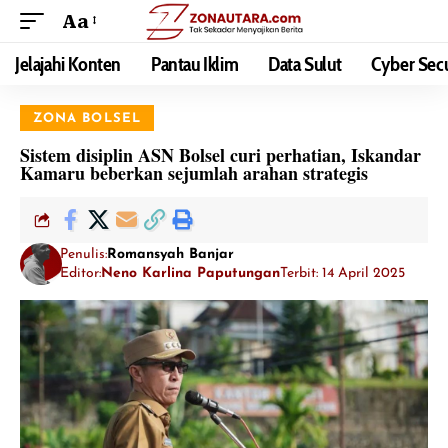
Aa
Jelajahi Konten
Pantau Iklim
Data Sulut
Cyber Secu
ZONA BOLSEL
Sistem disiplin ASN Bolsel curi perhatian, Iskandar
Kamaru beberkan sejumlah arahan strategis
Penulis:
Romansyah Banjar
Editor:
Neno Karlina Paputungan
Terbit: 14 April 2025