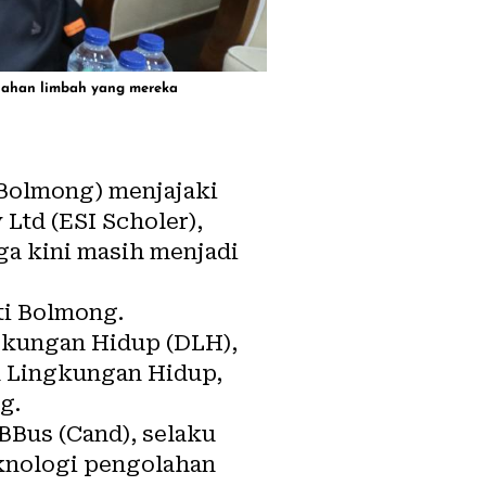
olahan limbah yang mereka
Bolmong) menjajaki
 Ltd (ESI Scholer),
ga kini masih menjadi
ti Bolmong.
gkungan Hidup (DLH),
n Lingkungan Hidup,
g.
 BBus (Cand), selaku
knologi pengolahan