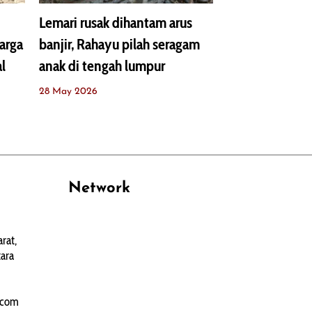
Lemari rusak dihantam arus
warga
banjir, Rahayu pilah seragam
l
anak di tengah lumpur
28 May 2026
Network
PANTAU24.COM
rat,
TENTANGPUAN.COM
ara
TERASMANADO.COM
KELASBELAJAR.ORG
.com