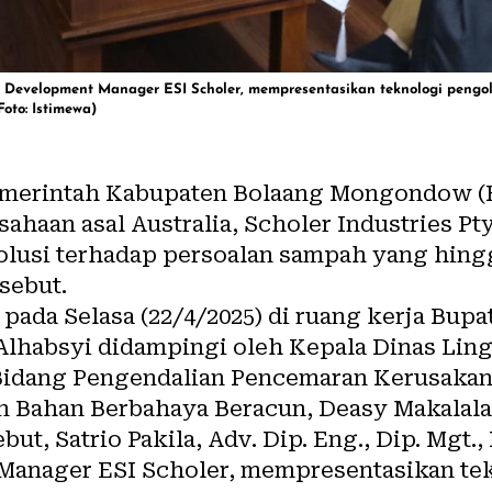
ess Development Manager ESI Scholer, mempresentasikan teknologi peng
oto: Istimewa)
emerintah Kabupaten Bolaang Mongondow (
haan asal Australia, Scholer Industries Pty
olusi terhadap persoalan sampah yang hing
rsebut.
ada Selasa (22/4/2025) di ruang kerja Bupa
Alhabsyi didampingi oleh Kepala Dinas Lin
 Bidang Pengendalian Pencemaran Kerusaka
 Bahan Berbahaya Beracun, Deasy Makalala
t, Satrio Pakila, Adv. Dip. Eng., Dip. Mgt.,
Manager ESI Scholer, mempresentasikan te