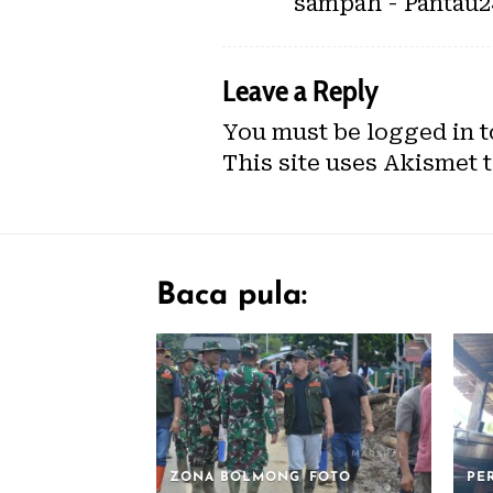
sampah - Pantau
Leave a Reply
You must be
logged in
t
This site uses Akismet 
Baca pula:
ZONA BOLMONG
FOTO
PE