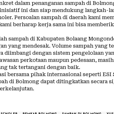
onkret dalam penanganan sampah di Bolmon
nisiatif ini dan siap mendukung langkah-l
holer. Persoalan sampah di daerah kami m
kami berharap kerja sama ini bisa memberik
alah sampah di Kabupaten Bolaang Mongond
gan yang mendesak. Volume sampah yang te
 diimbangi dengan sistem pengelolaan yan
i kawasan perkotaan maupun pedesaan, masih
g tak tertangani dengan baik.
i bersama pihak internasional seperti ESI 
h di Bolmong dapat ditingkatkan secara si
erkelanjutan.
I SCHOLER
PEMKAB BOLMONG
SAMPAH DI BOLMONG
YUS