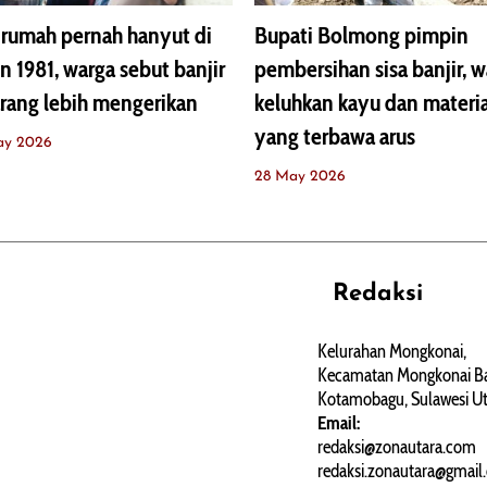
rumah pernah hanyut di
Bupati Bolmong pimpin
n 1981, warga sebut banjir
pembersihan sisa banjir, 
rang lebih mengerikan
keluhkan kayu dan materia
yang terbawa arus
ay 2026
28 May 2026
Redaksi
REHAT
PERJALANAN
ARTIKEL
Kelurahan Mongkonai,
Kecamatan Mongkonai Ba
PERSONA
Kotamobagu, Sulawesi Ut
Email:
redaksi@zonautara.com
redaksi.zonautara@gmail