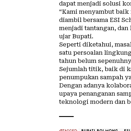
dapat menjadi solusi k
“Kami menyambut baik i
diambil bersama ESI Sc
menjadi tantangan, dan 
ujar Bupati.
Seperti diketahui, mas
satu persoalan lingkun
tahun belum sepenuhnya
Sejumlah titik, baik d
penumpukan sampah yan
Dengan adanya kolaboras
upaya penanganan sampa
teknologi modern dan b
TAGGED:
BUPATI BOLMONG
ES