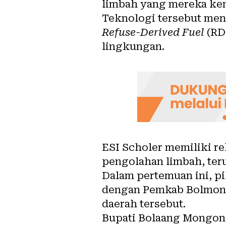
limbah yang mereka ke
Teknologi tersebut me
Refuse-Derived Fuel
(RDF
lingkungan.
ESI Scholer memiliki r
pengolahan limbah, ter
Dalam pertemuan ini, p
dengan Pemkab Bolmong
daerah tersebut.
Bupati Bolaang Mongond