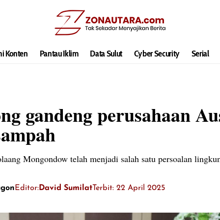
hi Konten
Pantau Iklim
Data Sulut
Cyber Security
Serial
g gandeng perusahaan Aus
 sampah
laang Mongondow telah menjadi salah satu persoalan lingku
ugon
Editor:
David Sumilat
Terbit: 22 April 2025