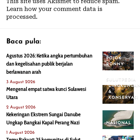
This site uses Akismet to reduce spam.
Learn how your comment data is
processed.
Baca pula:
Agustus 2026: Ketika angka pertumbuhan
POJOK
dan kegelisahan publik berjalan
RONNY
berlawanan arah
SULUTPEDIA
3 August 2026
LINGKUNGA
Mengenal empat satwa kunci Sulawesi
&
Utara
KONSERVASI
2 August 2026
Kekeringan Ekstrem Sungai Danube
Ungkap Bangkai Kapal Perang Nazi
NASIONAL
1 August 2026
Temu Rakyat: 25 komunitas di Sulut