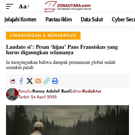
Aa
Jelajahi Konten
Pantau Iklim
Data Sulut
Cyber Secu
LINGKUNGAN & KONSERVASI
Laudato si’: Pesan ‘hijau’ Paus Fransiskus yang
harus digaungkan selamanya
Ia mengingatkan bahwa dampak pemanasan global sudah
semakin parah
Penulis:
Ronny Adolof Buol
Editor:
Redaktur
Terbit: 24 April 2025