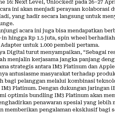
e 16: Next Level, Unlocked! pada 26–27 Apri
Acara ini akan menjadi perayaan kolaborasi d
riadi, yang hadir secara langsung untuk me
ounge.
jungi acara ini juga bisa mendapatkan be
in hingga Rp 1.5 juta, spin wheel berhadiah
 Adapter untuk 1.000 pembeli pertama.
a Digital turut menyampaikan, “Sebagai res
lah menjalin kerjasama jangka panjang deng
a strategis antara IM3 Platinum dan Apple.
ya antusiasme masyarakat terhadap produk 
h bagi pelanggan melalui kombinasi teknol
 IM3 Platinum. Dengan dukungan jaringan iB
kami optimis bundling IM3 Platinum akan me
menghadirkan penawaran spesial yang lebih 
an memberikan pengalaman eksklusif bagi 