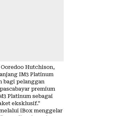
t Ooredoo Hutchison,
panjang IM3 Platinum
n bagi pelanggan
n pascabayar premium
3 Platinum sebagai
ket eksklusif.”
p melalui iBox menggelar