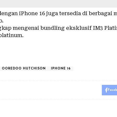
engan iPhone 16 juga tersedia di berbagai m
o.
gkap mengenai bundling eksklusif IM3 Plati
platinum.
T OOREDOO HUTCHISON
IPHONE 16
Face