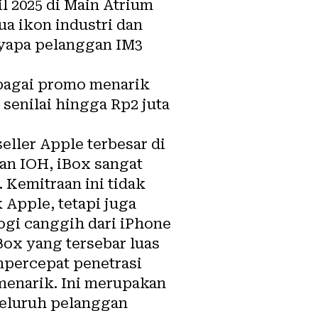
l 2025 di Main Atrium
ua ikon industri dan
nyapa pelanggan IM3
rbagai promo menarik
 senilai hingga Rp2 juta
eller Apple terbesar di
an IOH, iBox sangat
 Kemitraan ini tidak
Apple, tetapi juga
ogi canggih dari iPhone
ox yang tersebar luas
mpercepat penetrasi
menarik. Ini merupakan
seluruh pelanggan