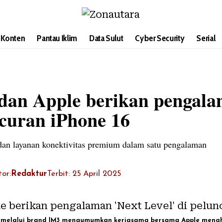
i Konten
Pantau Iklim
Data Sulut
Cyber Security
Serial
dan Apple berikan pengala
ncuran iPhone 16
dan layanan konektivitas premium dalam satu pengalaman
tor:
Redaktur
Terbit: 25 April 2025
 melalui brand IM3 mengumumkan kerjasama bersama Apple mengha