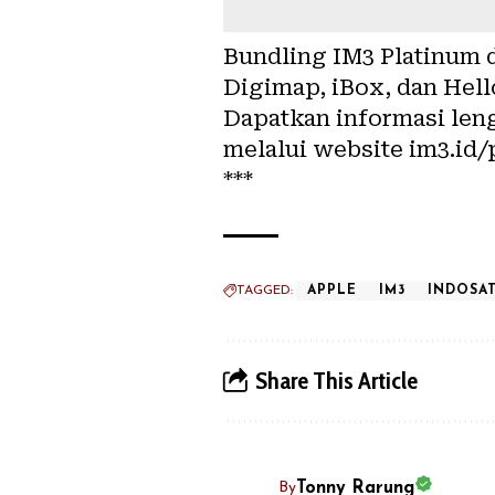
Bundling IM3 Platinum d
Digimap, iBox, dan Hell
Dapatkan informasi len
melalui website im3.id/
***
TAGGED:
APPLE
IM3
INDOSA
Share This Article
Tonny Rarung
By