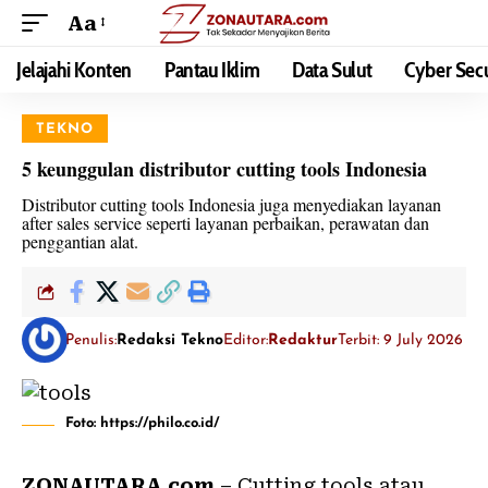
Aa
Jelajahi Konten
Pantau Iklim
Data Sulut
Cyber Secu
TEKNO
5 keunggulan distributor cutting tools Indonesia
Distributor cutting tools Indonesia juga menyediakan layanan
after sales service seperti layanan perbaikan, perawatan dan
penggantian alat.
Penulis:
Redaksi Tekno
Editor:
Redaktur
Terbit: 9 July 2026
Foto: https://philo.co.id/
ZONAUTARA.com
– Cutting
tools
atau