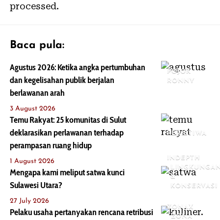
processed.
Baca pula:
Agustus 2026: Ketika angka pertumbuhan
POJOK
dan kegelisahan publik berjalan
RONNY
berlawanan arah
3 August 2026
Temu Rakyat: 25 komunitas di Sulut
deklarasikan perlawanan terhadap
PERISTIWA
perampasan ruang hidup
INDEPTH
1 August 2026
LINGKUNGA
Mengapa kami meliput satwa kunci
&
Sulawesi Utara?
KONSERVASI
27 July 2026
ZONAX
Pelaku usaha pertanyakan rencana retribusi
ZONA