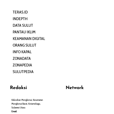
TERAS.ID
REHAT
INDEPTH
PERJALANAN
DATA SULUT
ARTIKEL
PANTAU IKLIM
PERSONA
KEAMANAN DIGITAL
ORANG SULUT
INFO KAPAL
ZONADATA
ZONAPEDIA
SULUTPEDIA
Redaksi
Network
Kelurahan Mongkonai, Kecamatan
PANTAU24.COM
Mongkonai Barat, Kotamobagu,
TENTANGPUAN.COM
Sulawesi Utara
TERASMANADO.COM
Email: