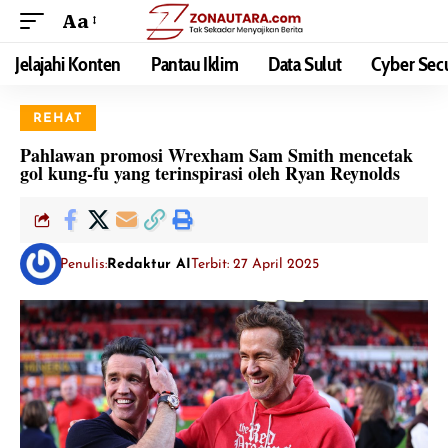
Aa
Jelajahi Konten
Pantau Iklim
Data Sulut
Cyber Secu
REHAT
Pahlawan promosi Wrexham Sam Smith mencetak
gol kung-fu yang terinspirasi oleh Ryan Reynolds
Penulis:
Redaktur AI
Terbit: 27 April 2025