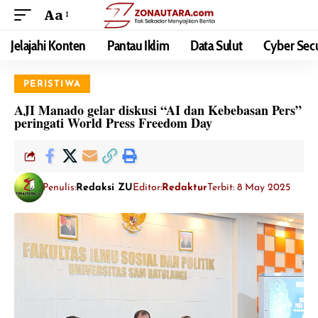
Aa
Jelajahi Konten
Pantau Iklim
Data Sulut
Cyber Secu
PERISTIWA
AJI Manado gelar diskusi “AI dan Kebebasan Pers”
peringati World Press Freedom Day
Penulis:
Redaksi ZU
Editor:
Redaktur
Terbit: 8 May 2025