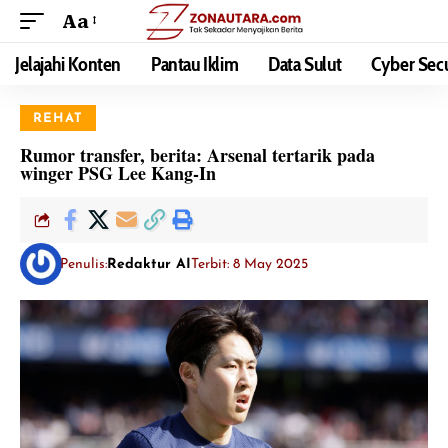
Aa
Jelajahi Konten
Pantau Iklim
Data Sulut
Cyber Secu
REHAT
Rumor transfer, berita: Arsenal tertarik pada
winger PSG Lee Kang-In
Penulis:
Redaktur AI
Terbit: 8 May 2025