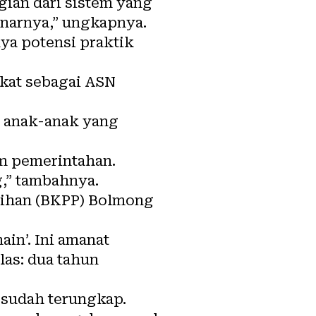
gian dari sistem yang
enarnya,” ungkapnya.
nya potensi praktik
kat sebagai ASN
n anak-anak yang
m pemerintahan.
g,” tambahnya.
atihan (BKPP) Bolmong
in’. Ini amanat
las: dua tahun
 sudah terungkap.