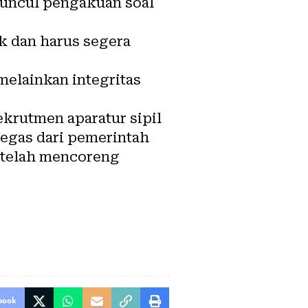
muncul pengakuan soal
ik dan harus segera
melainkan integritas
krutmen aparatur sipil
tegas dari pemerintah
g telah mencoreng
book