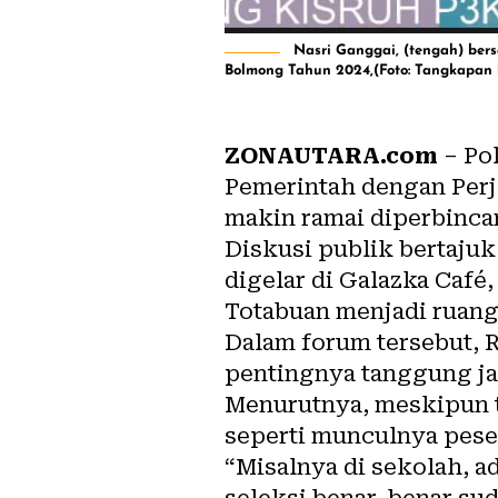
Nasri Ganggai, (tengah) be
Bolmong Tahun 2024,(Foto: Tangkapan l
ZONAUTARA.com
– Po
Pemerintah dengan Perj
makin ramai diperbinca
Diskusi publik bertaju
digelar di Galazka Café,
Totabuan menjadi ruang 
Dalam forum tersebut, 
pentingnya tanggung ja
Menurutnya, meskipun t
seperti munculnya peser
“Misalnya di sekolah, a