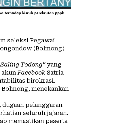
 terhadap kisruh perekrutan pppk
am seleksi Pegawai
 Mongondow (
Bolmong
)
 Saling Todong”
yang
ui akun
Facebook
Satria
bilitas birokrasi.
ab Bolmong, menekankan
, dugaan pelanggaran
hatian seluruh jajaran.
awab memastikan peserta