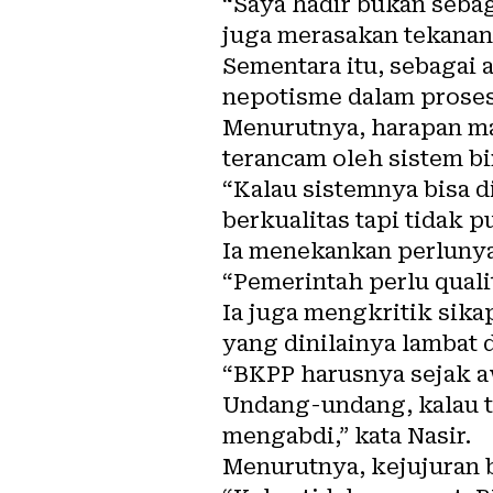
“Saya hadir bukan sebag
juga merasakan tekanan 
Sementara itu, sebagai 
nepotisme dalam proses
Menurutnya, harapan ma
terancam oleh sistem bi
“Kalau sistemnya bisa 
berkualitas tapi tidak p
Ia menekankan perlun
“Pemerintah perlu quali
Ia juga mengkritik sik
yang dinilainya lambat 
“BKPP harusnya sejak aw
Undang-undang, kalau ti
mengabdi,” kata Nasir.
Menurutnya, kejujuran b