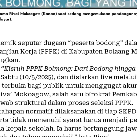
rsama Rivai Mokoagow (Kanan) saat sedang mengemukaan pandangannya
ayar).
lemik seputar dugaan “peserta bodong” dal
anjian Kerja (PPPK) di Kabupaten Bolaang
ngkan.
k
“Kisruh PPPK Bolmong: Dari Bodong hingga
 Sabtu (10/5/2025), dan disiarkan live melal
terbuka bagi publik untuk menggugat akunta
Rivai Mokoagow, salah satu birokrat Pemk
wab struktural dalam proses seleksi
PPPK
.
ahapan normatif dilaksanakan di tiap SKPD
ta tidak memenuhi syarat harus menjadi per
da kepala sekolah. Ia harus bertanggung j