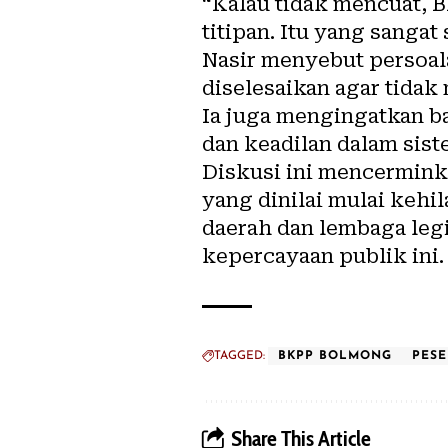
“Kalau tidak mencuat, B
titipan. Itu yang sangat
Nasir menyebut persoala
diselesaikan agar tidak
Ia juga mengingatkan ba
dan keadilan dalam sis
Diskusi ini mencermink
yang dinilai mulai kehi
daerah dan lembaga leg
kepercayaan publik ini.
TAGGED:
BKPP BOLMONG
PESE
Share This Article