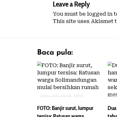
Leave a Reply
You must be
logged in
t
This site uses Akismet 
Baca pula:
ZONA BOLMONG
FOTO
PE
FOTO: Banjir surut, lumpur
Dua 
tersisa: Ratusan warga
tahu