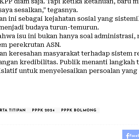
KPP diam saja. Tapi ketika ketahuan, baru 
 saya sesalkan,” tegasnya.
n ini sebagai kejahatan sosial yang sistem
 menjadi budaya turun-temurun.
hwa isu ini bukan hanya soal administrasi, 
tem perekrutan ASN.
an keresahan masyarakat terhadap sistem re
langan kredibilitas. Publik menanti langkah 
islatif untuk menyelesaikan persoalan yan
RTA TITIPAN
PPPK 2024
PPPK BOLMONG
Face