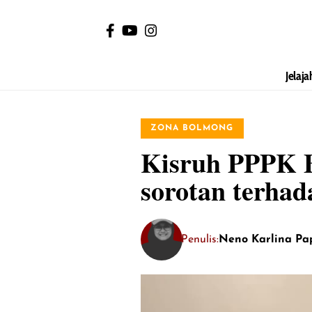
Jelaja
ZONA BOLMONG
Kisruh PPPK B
sorotan terhad
Penulis:
Neno Karlina Pa