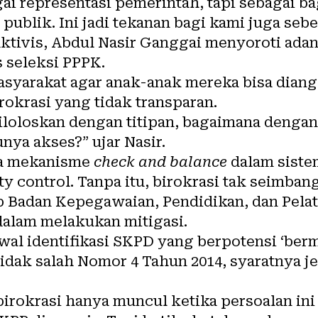
ai representasi pemerintah, tapi sebagai ba
publik. Ini jadi tekanan bagi kami juga seb
aktivis, Abdul Nasir Ganggai menyoroti ada
 seleksi PPPK.
syarakat agar anak-anak mereka bisa diang
rokrasi yang tidak transparan.
diloloskan dengan titipan, bagaimana denga
unya akses?” ujar Nasir.
ya mekanisme
check and balance
dalam siste
ty control. Tanpa itu, birokrasi tak seimban
ap Badan Kepegawaian, Pendidikan, dan Pel
dalam melakukan mitigasi.
al identifikasi SKPD yang berpotensi ‘berma
dak salah Nomor 4 Tahun 2014, syaratnya je
irokrasi hanya muncul ketika persoalan ini