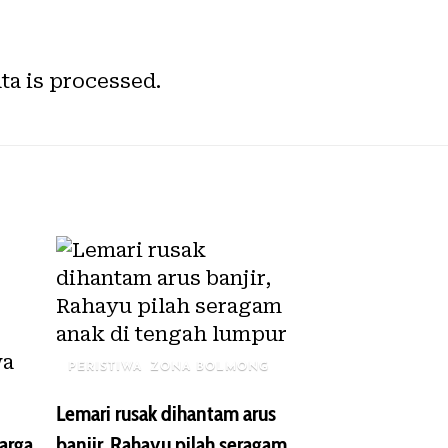
a is processed.
PERISTIWA
ZONA BOLMONG
Lemari rusak dihantam arus
warga
banjir, Rahayu pilah seragam