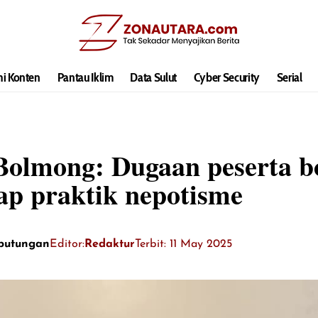
hi Konten
Pantau Iklim
Data Sulut
Cyber Security
Serial
olmong: Dugaan peserta b
ap praktik nepotisme
putungan
Editor:
Redaktur
Terbit: 11 May 2025