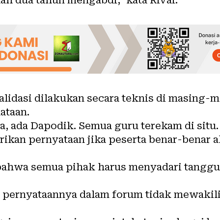
ah dua tahun mengabdi,” kata Rivai.
lidasi dilakukan secara teknis di masing-m
ataan.
a, ada Dapodik. Semua guru terekam di situ.
an pernyataan jika peserta benar-benar akt
 bahwa semua pihak harus menyadari tangg
pernyataannya dalam forum tidak mewaki