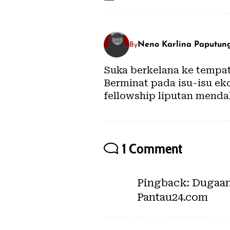
Neno Karlina Paputun
By
Suka berkelana ke tempat 
Berminat pada isu-isu ek
fellowship liputan menda
1 Comment
Pingback:
Dugaan
Pantau24.com