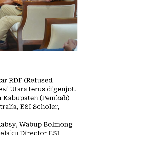
ar RDF (Refused
i Utara terus digenjot.
ah Kabupaten (Pemkab)
alia, ESI Scholer,
lhabsy, Wabup Bolmong
elaku Director ESI