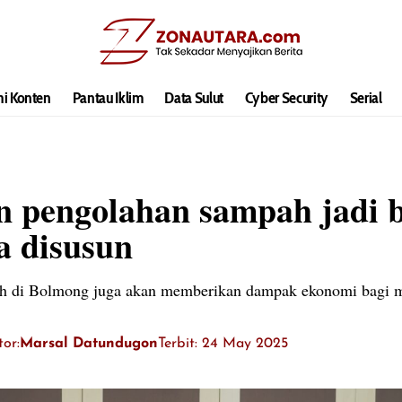
hi Konten
Pantau Iklim
Data Sulut
Cyber Security
Serial
n pengolahan sampah jadi 
a disusun
h di Bolmong juga akan memberikan dampak ekonomi bagi m
tor:
Marsal Datundugon
Terbit: 24 May 2025