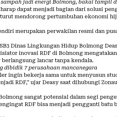
 sampah jadi energi Bolmong, bakal tampil d
harap dapat menjadi bagian dari solusi pen
 turut mendorong pertumbuhan ekonomi hija
ndiri merupakan perwakilan resmi dan pusa
PSB3 Dinas Lingkungan Hidup Bolmong Deas
isiator inovasi RDF di Bolmong mengatakan,
 berlangsung lancar tanpa kendala.
 dibidik 7 perusahaan mancanegara
oler ingin bekerja sama untuk menyusun stu
jadi RDF,” ujar Deasy saat dihubungi Zonau
 Bolmong sangat potensial dalam segi pen
ngingat RDF bisa menjadi pengganti batu 