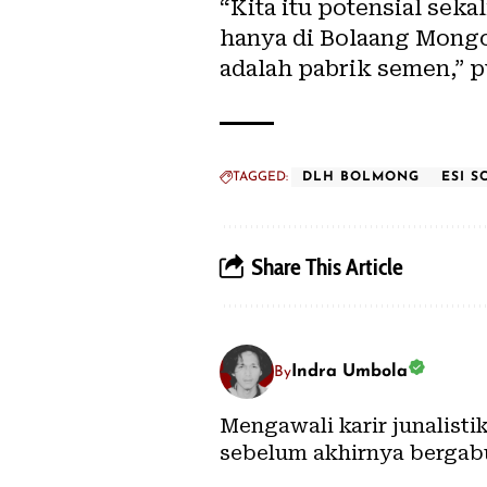
“Kita itu potensial sek
hanya di Bolaang Mongo
adalah pabrik semen,” 
TAGGED:
DLH BOLMONG
ESI 
Share This Article
Indra Umbola
By
Mengawali karir junalisti
sebelum akhirnya bergab