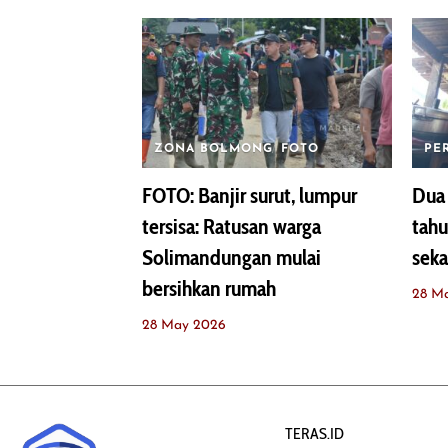
ZONA BOLMONG
FOTO
PE
FOTO: Banjir surut, lumpur
Dua 
tersisa: Ratusan warga
tahu
Solimandungan mulai
seka
bersihkan rumah
28 M
28 May 2026
TERAS.ID