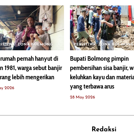
RISTIWA
ZONA BOLMONG
PERISTIWA
ZONA BOLMONG
rumah pernah hanyut di
Bupati Bolmong pimpin
n 1981, warga sebut banjir
pembersihan sisa banjir, 
rang lebih mengerikan
keluhkan kayu dan materia
yang terbawa arus
ay 2026
28 May 2026
Redaksi
REHAT