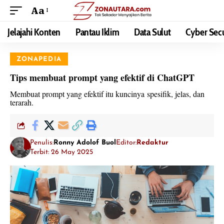
Aa
Jelajahi Konten
Pantau Iklim
Data Sulut
Cyber Secu
ZONAPEDIA
Tips membuat prompt yang efektif di ChatGPT
Membuat prompt yang efektif itu kuncinya spesifik, jelas, dan
terarah.
Penulis:
Ronny Adolof Buol
Editor:
Redaktur
Terbit: 26 May 2025