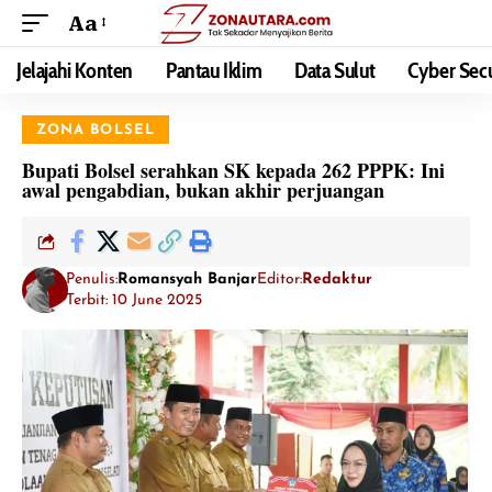
Aa
Jelajahi Konten
Pantau Iklim
Data Sulut
Cyber Secu
ZONA BOLSEL
Bupati Bolsel serahkan SK kepada 262 PPPK: Ini
awal pengabdian, bukan akhir perjuangan
Penulis:
Romansyah Banjar
Editor:
Redaktur
Terbit: 10 June 2025