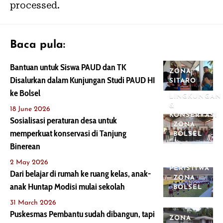
processed.
Baca pula:
Bantuan untuk Siswa PAUD dan TK
ZONA
Disalurkan dalam Kunjungan Studi PAUD HI
SITARO
ke Bolsel
LINGKUNGAN
&
18 June 2026
KONSERVASI
Sosialisasi peraturan desa untuk
ZONA
memperkuat konservasi di Tanjung
BOLSEL
Binerean
2 May 2026
PERISTIWA
Dari belajar di rumah ke ruang kelas, anak-
ZONA
anak Huntap Modisi mulai sekolah
BOLSEL
31 March 2026
Puskesmas Pembantu sudah dibangun, tapi
ZONA