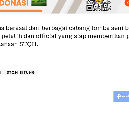
as berasal dari berbagai cabang lomba seni b
ra pelatih dan official yang siap memberika
sanaan STQH.
H
STQH BITUNG
Face