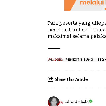
Para peserta yang dilep
peserta, turut serta pa
maksimal selama pelak
TAGGED:
PEMKOT BITUNG
STQ
Share This Article
Indra Umbola
By