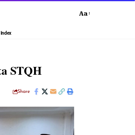
Aa
Index
rta STQH
Share