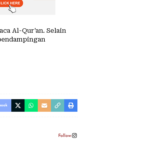
aca Al-Qur’an. Selain
n pendampingan
book
Follow: