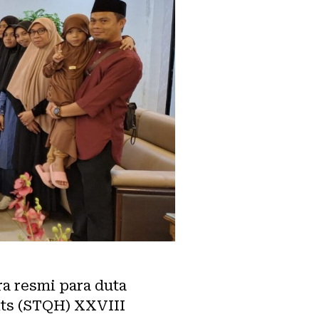
a resmi para duta
its (STQH) XXVIII