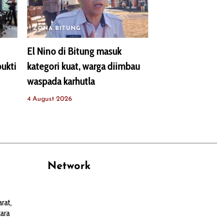
ZONA BITUNG
El Nino di Bitung masuk
bukti
kategori kuat, warga diimbau
waspada karhutla
4 August 2026
Network
PANTAU24.COM
rat,
TENTANGPUAN.COM
ara