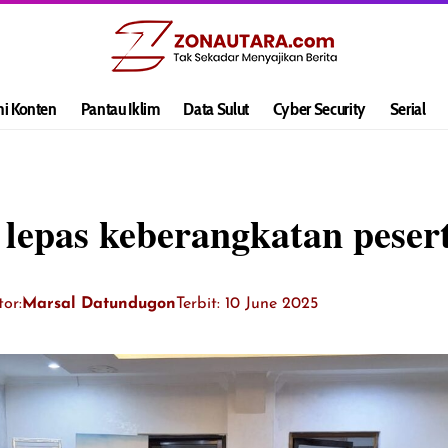
hi Konten
Pantau Iklim
Data Sulut
Cyber Security
Serial
 lepas keberangkatan pese
tor:
Marsal Datundugon
Terbit: 10 June 2025