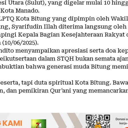
i Utara (Sulut), yang digelar mulai 10 hingg
 Kota Manado.
PTQ Kota Bitung yang dipimpin oleh Wakil
g, Syarifudin Illah diterima langsung oleh
pingi Kepala Bagian Kesejahteraan Rakyat 
 (10/06/2025).
dito menyampaikan apresiasi serta doa kep
ikutsertaan dalam STQH bukan semata ajan
uktian bahwa generasi muda Bitung memili
serta, tapi duta spiritual Kota Bitung. Baw
an, dan pemikiran Qur’ani yang memancarkan