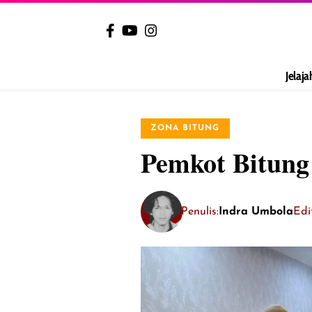
Jelaja
ZONA BITUNG
Pemkot Bitung
Penulis:
Indra Umbola
Edi