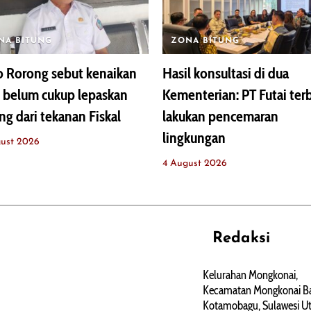
NA BITUNG
ZONA BITUNG
 Rorong sebut kenaikan
Hasil konsultasi di dua
 belum cukup lepaskan
Kementerian: PT Futai ter
ng dari tekanan Fiskal
lakukan pencemaran
lingkungan
ust 2026
4 August 2026
Redaksi
REHAT
PERJALANAN
ARTIKEL
Kelurahan Mongkonai,
Kecamatan Mongkonai Ba
PERSONA
Kotamobagu, Sulawesi Ut