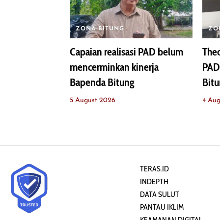
ZONA BITUNG
ZO
Capaian realisasi PAD belum
Theo
mencerminkan kinerja
PAD
Bapenda Bitung
Bitu
5 August 2026
4 Aug
TERAS.ID
INDEPTH
DATA SULUT
PANTAU IKLIM
KEAMANAN DIGITAL