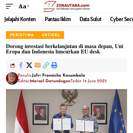
Aa
Jelajahi Konten
Pantau Iklim
Data Sulut
Cyber Secu
PERISTIWA
ARTIKEL
Dorong investasi berkelanjutan di masa depan, Uni
Eropa dan Indonesia luncurkan EU desk
Penulis:
Jufri Fransicho Kasumbala
Editor:
Marsal Datundugon
Terbit: 14 June 2025