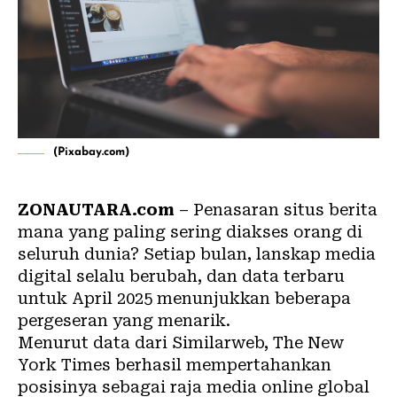
(Pixabay.com)
ZONAUTARA.com
– Penasaran situs
berita
mana yang paling sering diakses orang di
seluruh dunia? Setiap bulan, lanskap media
digital selalu berubah, dan data terbaru
untuk April 2025 menunjukkan beberapa
pergeseran yang menarik.
Menurut data dari Similarweb, The New
York Times berhasil mempertahankan
posisinya sebagai raja media online global