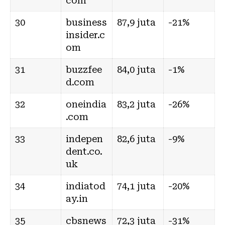
com
30
business
87,9 juta
-21%
insider.c
om
31
buzzfee
84,0 juta
-1%
d.com
32
oneindia
83,2 juta
-26%
.com
33
indepen
82,6 juta
-9%
dent.co.
uk
34
indiatod
74,1 juta
-20%
ay.in
35
cbsnews
72,3 juta
-31%