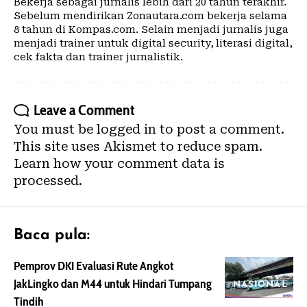
Bekerja sebagai jurnalis lebih dari 20 tahun terakhir.
Sebelum mendirikan Zonautara.com bekerja selama
8 tahun di Kompas.com. Selain menjadi jurnalis juga
menjadi trainer untuk digital security, literasi digital,
cek fakta dan trainer jurnalistik.
Leave a Comment
You must be
logged in
to post a comment.
This site uses Akismet to reduce spam.
Learn how your comment data is
processed.
Baca pula:
Pemprov DKI Evaluasi Rute Angkot
JakLingko dan M44 untuk Hindari Tumpang
NASIONAL
Tindih