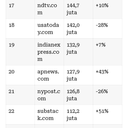
17
ndtv.co
144,7
+10%
m
juta
18
usatoda
142,0
-28%
y.com
juta
19
indianex
132,9
+7%
press.co
juta
m
20
apnews.
127,9
+43%
com
juta
21
nypost.c
126,8
-26%
om
juta
22
substac
112,2
+51%
k.com
juta