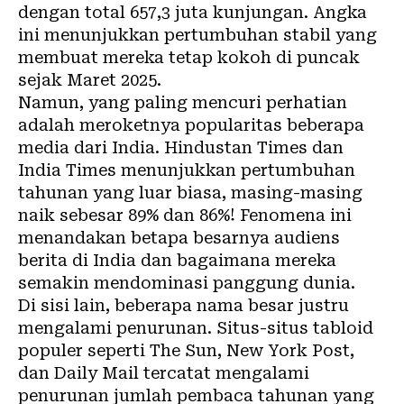
dengan total 657,3 juta kunjungan. Angka
ini menunjukkan pertumbuhan stabil yang
membuat mereka tetap kokoh di puncak
sejak Maret 2025.
Namun, yang paling mencuri perhatian
adalah meroketnya popularitas beberapa
media dari India. Hindustan Times dan
India Times menunjukkan pertumbuhan
tahunan yang luar biasa, masing-masing
naik sebesar 89% dan 86%! Fenomena ini
menandakan betapa besarnya audiens
berita di India dan bagaimana mereka
semakin mendominasi panggung dunia.
Di sisi lain, beberapa nama besar justru
mengalami penurunan. Situs-situs tabloid
populer seperti The Sun, New York Post,
dan Daily Mail tercatat mengalami
penurunan jumlah pembaca tahunan yang