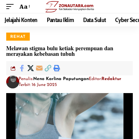
Aa
Jelajahi Konten
Pantau Iklim
Data Sulut
Cyber Secu
REHAT
Melawan stigma bulu ketiak perempuan dan
merayakan kebebasan tubuh
Penulis:
Neno Karlina Paputungan
Editor:
Redaktur
Terbit: 16 June 2025