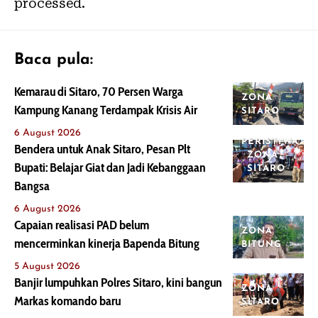
processed.
Baca pula:
Kemarau di Sitaro, 70 Persen Warga
ZONA
Kampung Kanang Terdampak Krisis Air
SITARO
6 August 2026
PERISTIWA
Bendera untuk Anak Sitaro, Pesan Plt
ZONA
Bupati: Belajar Giat dan Jadi Kebanggaan
SITARO
Bangsa
6 August 2026
Capaian realisasi PAD belum
ZONA
mencerminkan kinerja Bapenda Bitung
BITUNG
5 August 2026
Banjir lumpuhkan Polres Sitaro, kini bangun
ZONA
Markas komando baru
SITARO