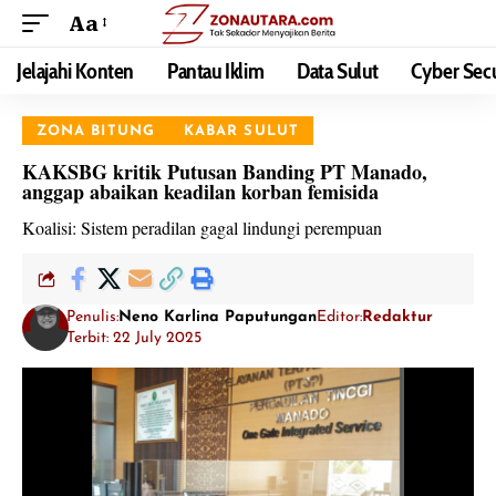
Aa
Jelajahi Konten
Pantau Iklim
Data Sulut
Cyber Secu
ZONA BITUNG
KABAR SULUT
KAKSBG kritik Putusan Banding PT Manado,
anggap abaikan keadilan korban femisida
Koalisi: Sistem peradilan gagal lindungi perempuan
Penulis:
Neno Karlina Paputungan
Editor:
Redaktur
Terbit: 22 July 2025