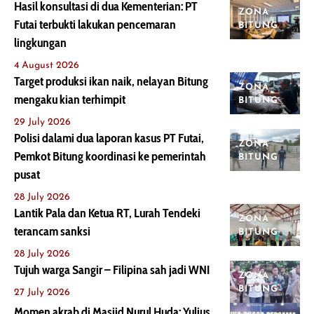
Hasil konsultasi di dua Kementerian: PT
ZONA
Futai terbukti lakukan pencemaran
BITUNG
lingkungan
4 August 2026
Target produksi ikan naik, nelayan Bitung
ZONA
mengaku kian terhimpit
BITUNG
29 July 2026
Polisi dalami dua laporan kasus PT Futai,
ZONA
Pemkot Bitung koordinasi ke pemerintah
BITUNG
pusat
28 July 2026
Lantik Pala dan Ketua RT, Lurah Tendeki
ZONA
terancam sanksi
BITUNG
28 July 2026
Tujuh warga Sangir – Filipina sah jadi WNI
ZONA
BITUNG
27 July 2026
Momen akrab di Masjid Nurul Huda: Yulius