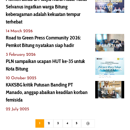
PEMPROV
Selvanus ingatkan warga Bitung
SULUT
keberagaman adalah kekuatan tempur
terhebat
14 March 2026
Road to Green Press Community 2026:
Pemkot Bitung nyatakan siap hadir
PERISTIWA
3 February 2026
PLN sampaikan ucapan HUT ke-35 untuk
Kota Bitung
PERISTIWA
ZONA
10 October 2025
BITUNG
KAKSBG kritik Putusan Banding PT
KABAR
Manado, anggap abaikan keadilan korban
SULUT
femisida
22 July 2025
1
2
3
4
5