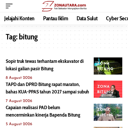
Jelajahi Konten
Pantau Iklim
Data Sulut
Cyber Secu
Tag:
bitung
Sopir truk tewas terhantam ekskavator di
ZONA
lokasi galian pasir Bitung
BITUNG
8 August 2026
TAPD dan DPRD Bitung rapat maraton,
ZONA
bahas KUA-PPAS tahun 2027 sampai subuh
BITUNG
7 August 2026
Capaian realisasi PAD belum
ZONA
mencerminkan kinerja Bapenda Bitung
BITUNG
5 August 2026