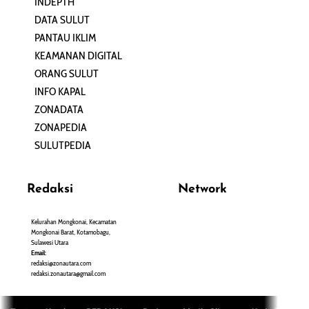
INDEPTH
PERJALANAN
DATA SULUT
ARTIKEL
PANTAU IKLIM
PERSONA
KEAMANAN DIGITAL
ORANG SULUT
INFO KAPAL
ZONADATA
ZONAPEDIA
SULUTPEDIA
Redaksi
Network
Kelurahan Mongkonai, Kecamatan
PANTAU24.COM
Mongkonai Barat, Kotamobagu,
TENTANGPUAN.COM
Sulawesi Utara
TERASMANADO.COM
Email:
KELASBELAJAR.ORG
redaksi@zonautara.com
redaksi.zonautara@gmail.com