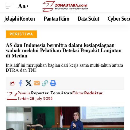
Aa
Jelajahi Konten
Pantau Iklim
Data Sulut
Cyber Secu
PERISTIWA
AS dan Indonesia bermitra dalam kesiapsiagaan
wabah melalui Pelatihan Deteksi Penyakit Lanjutan
di Medan
Inisiatif ini merupakan bagian dari kerja sama multi-tahun antara
DTRA dan TNI
Penulis:
Reporter ZonaUtara
Editor:
Redaktur
Terbit: 28 July 2025