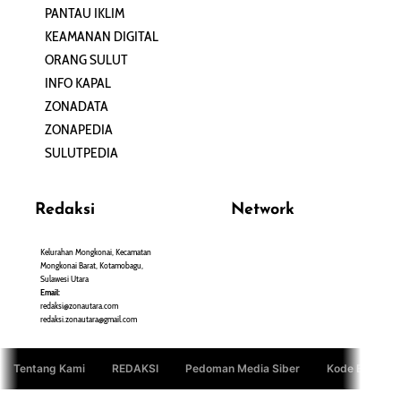
PANTAU IKLIM
PERSONA
KEAMANAN DIGITAL
ORANG SULUT
INFO KAPAL
ZONADATA
ZONAPEDIA
SULUTPEDIA
Redaksi
Network
Kelurahan Mongkonai, Kecamatan
PANTAU24.COM
Mongkonai Barat, Kotamobagu,
TENTANGPUAN.COM
Sulawesi Utara
TERASMANADO.COM
Email:
KELASBELAJAR.ORG
redaksi@zonautara.com
redaksi.zonautara@gmail.com
Tentang Kami
REDAKSI
Pedoman Media Siber
Kode Etik Jurn