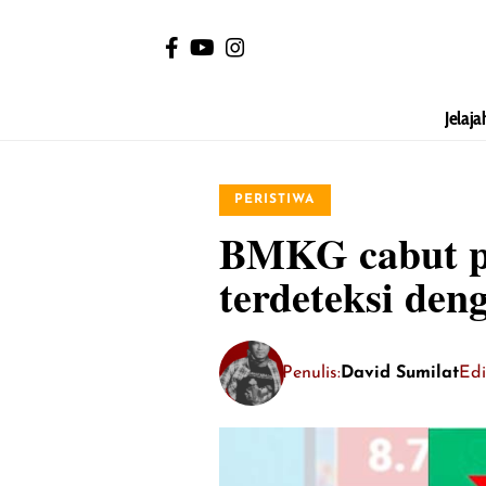
Jelaja
PERISTIWA
BMKG cabut pe
terdeteksi den
Penulis:
David Sumilat
Edi