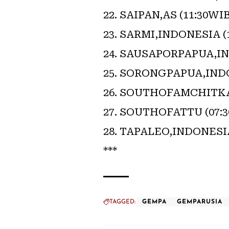
SAIPAN,AS (11:30WIB
SARMI,INDONESIA (1
SAUSAPORPAPUA,IND
SORONGPAPUA,INDON
SOUTHOFAMCHITKA (
SOUTHOFATTU (07:30
TAPALEO,INDONESIA 
***
TAGGED:
GEMPA
GEMPARUSIA