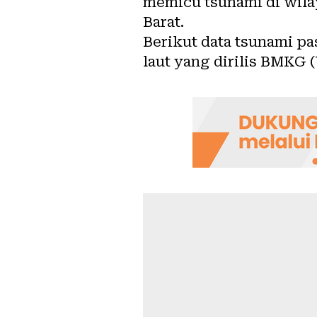
memicu tsunami di wila
Barat.
Berikut data tsunami p
laut yang dirilis BMKG (