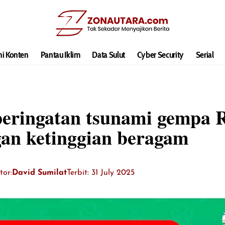
hi Konten
Pantau Iklim
Data Sulut
Cyber Security
Serial
ringatan tsunami gempa Rus
gan ketinggian beragam
tor:
David Sumilat
Terbit: 31 July 2025