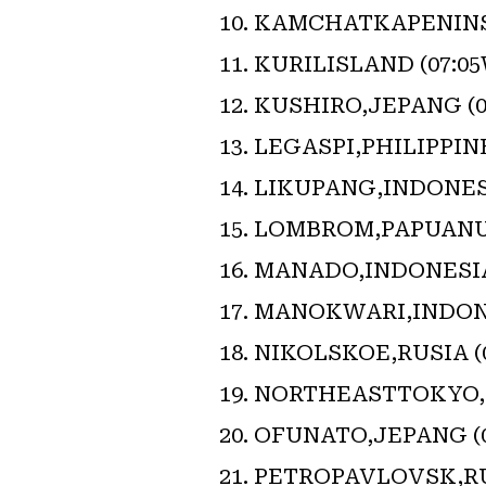
KAMCHATKAPENINSUL
KURILISLAND (07:05
KUSHIRO,JEPANG (08
LEGASPI,PHILIPPINES
LIKUPANG,INDONESIA
LOMBROM,PAPUANUGI
MANADO,INDONESIA (
MANOKWARI,INDONES
NIKOLSKOE,RUSIA (0
NORTHEASTTOKYO,JE
OFUNATO,JEPANG (08
PETROPAVLOVSK,RUSI