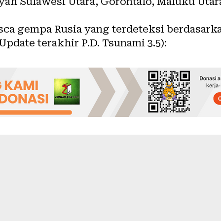
yah Sulawesi Utara, Gorontalo, Maluku Utar
asca gempa Rusia yang terdeteksi berdasar
Update terakhir P.D. Tsunami 3.5):