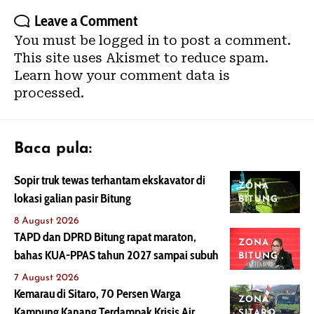
Leave a Comment
You must be
logged in
to post a comment.
This site uses Akismet to reduce spam.
Learn how your comment data is
processed.
Baca pula:
Sopir truk tewas terhantam ekskavator di
ZONA
lokasi galian pasir Bitung
BITUNG
8 August 2026
TAPD dan DPRD Bitung rapat maraton,
ZONA
bahas KUA-PPAS tahun 2027 sampai subuh
BITUNG
7 August 2026
Kemarau di Sitaro, 70 Persen Warga
ZONA
Kampung Kanang Terdampak Krisis Air
SITARO