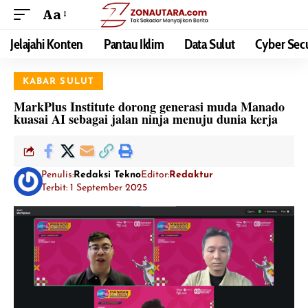
Aa
Jelajahi Konten
Pantau Iklim
Data Sulut
Cyber Secu
KABAR SULUT
MarkPlus Institute dorong generasi muda Manado
kuasai AI sebagai jalan ninja menuju dunia kerja
Penulis:
Redaksi Tekno
Editor:
Redaktur
Terbit: 1 September 2025