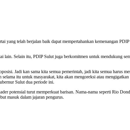
i yang telah berjalan baik dapat mempertahankan kemenangan PDIP di 
artai lain. Selain itu, PDIP Sulut juga berkomitmen untuk mendukung 
ut oposisi. Jadi kan sama kita semua pemerintah, jadi kita semua haru
uh selama itu untuk masyarakat, kita akan mengoreksi atau mengigatka
ubernur Sulut dua periode ini.
ader potensial turut memperkuat barisan. Nama-nama seperti Rio Don
but masuk dalam jajaran pengurus.