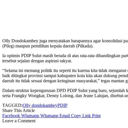
Olly Dondokambey juga menyatakan harapannya agar konsolidasi parta
(Pileg) maupun pemilihan kepala daerah (Pilkada).
Ia optimis PDIP Sulut masih berada di atas rata-rata dibandingkan p
tersebut sejalan dengan aspirasi rakyat.
“Selama ini memang politik itu seperti itu karena kita tidak mengan
baik ditingkat provinsi sampai kabupaten kota kita akan dukung pen
daerah itu tidak sesuai dengan keinginan masyarakat,” tegas mantan g
Dalam struktur kepengurusan DPD PDIP Sulut yang baru, sejumlah k
serta Frangky Wongkar, Denny Lolong, dan Jeane Lalujan, disebut-se
TAGGED:
Olly dondokambey
PDIP
Share This Article
Facebook
Whatsapp
Whatsapp
Email
Copy Link
Print
Leave a Comment