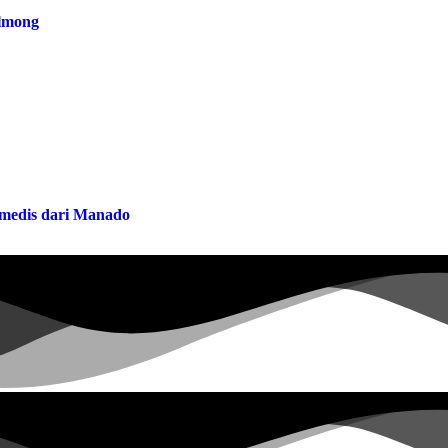
olmong
a medis dari Manado