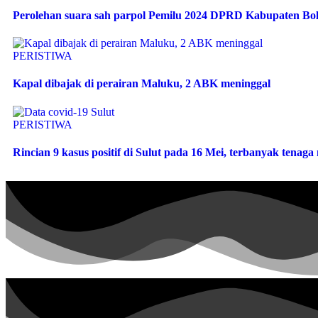
Perolehan suara sah parpol Pemilu 2024 DPRD Kabupaten B
PERISTIWA
Kapal dibajak di perairan Maluku, 2 ABK meninggal
PERISTIWA
Rincian 9 kasus positif di Sulut pada 16 Mei, terbanyak tenag