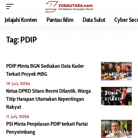
Jelajahi Konten
Pantau Iklim
Data Sulut
Cyber Secu
Tag:
PDIP
PDIP Minta BGN Sediakan Data Kader
Terkait Proyek MBG
NASIONAL
19 July 2026
Ketua DPRD Sitaro Resmi Dilantik, Warga
ZONA
Titip Harapan Utamakan Kepentingan
SITARO
Rakyat
11 July 2026
PSI Minta Penjelasan PDIP terkait Partai
Penyeimbang
NASIONAL