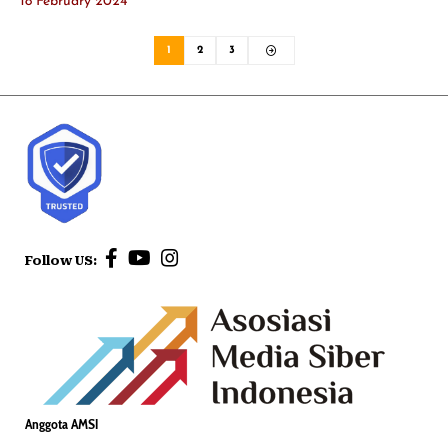
18 February 2024
1
2
3
Follow US:
Anggota AMSI