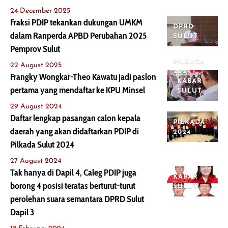
24 December 2025
Fraksi PDIP tekankan dukungan UMKM
DPRD
dalam Ranperda APBD Perubahan 2025
SULUT
Pemprov Sulut
PILKADA
22 August 2025
2024
Frangky Wongkar-Theo Kawatu jadi paslon
KABAR
pertama yang mendaftar ke KPU Minsel
SULUT
29 August 2024
Daftar lengkap pasangan calon kepala
PILKADA
daerah yang akan didaftarkan PDIP di
2024
Pilkada Sulut 2024
27 August 2024
Tak hanya di Dapil 4, Caleg PDIP juga
KABAR
borong 4 posisi teratas berturut-turut
SULUT
perolehan suara semantara DPRD Sulut
Dapil 3