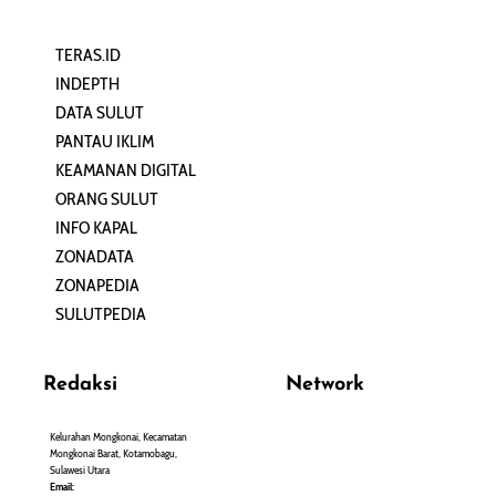
TERAS.ID
REHAT
INDEPTH
PERJALANAN
DATA SULUT
ARTIKEL
PANTAU IKLIM
PERSONA
KEAMANAN DIGITAL
ORANG SULUT
INFO KAPAL
ZONADATA
ZONAPEDIA
SULUTPEDIA
Redaksi
Network
Kelurahan Mongkonai, Kecamatan
PANTAU24.COM
Mongkonai Barat, Kotamobagu,
TENTANGPUAN.COM
Sulawesi Utara
TERASMANADO.COM
Email: