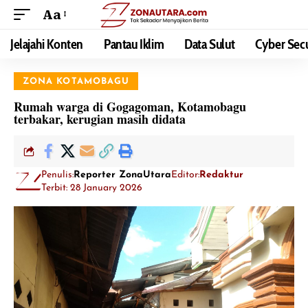
Aa
Jelajahi Konten
Pantau Iklim
Data Sulut
Cyber Secu
ZONA KOTAMOBAGU
Rumah warga di Gogagoman, Kotamobagu
terbakar, kerugian masih didata
Penulis:
Reporter ZonaUtara
Editor:
Redaktur
Terbit: 28 January 2026