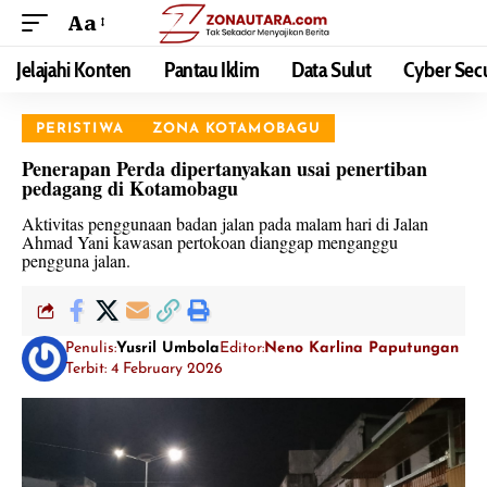
Aa
Jelajahi Konten
Pantau Iklim
Data Sulut
Cyber Secu
PERISTIWA
ZONA KOTAMOBAGU
Penerapan Perda dipertanyakan usai penertiban
pedagang di Kotamobagu
Aktivitas penggunaan badan jalan pada malam hari di Jalan
Ahmad Yani kawasan pertokoan dianggap menganggu
pengguna jalan.
Penulis:
Yusril Umbola
Editor:
Neno Karlina Paputungan
Terbit: 4 February 2026