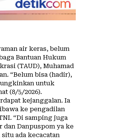
raman air keras, belum
embaga Bantuan Hukum
okrasi (TAUD), Muhamad
 “Belum bisa (hadir),
mungkinkan untuk
at (8/5/2026).
erdapat kejanggalan. Ia
ibawa ke pengadilan
TNI. “Di samping juga
tur dan Danpuspom ya ke
 situ ada kecacatan