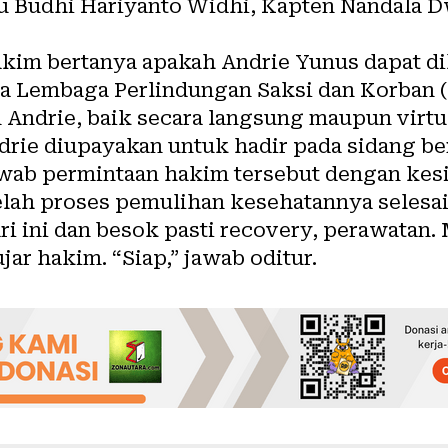
tu Budhi Hariyanto Widhi, Kapten Nandala D
akim bertanya apakah Andrie Yunus dapat dih
 Lembaga Perlindungan Saksi dan Korban 
 Andrie, baik secara langsung maupun virtu
ie diupayakan untuk hadir pada sidang ber
wab permintaan hakim tersebut dengan kes
lah proses pemulihan kesehatannya selesai. 
ri ini dan besok pasti recovery, perawatan
 ujar hakim. “Siap,” jawab oditur.