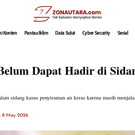
hi Konten
Pantau Iklim
Data Sulut
Cyber Security
Serial
Belum Dapat Hadir di Sida
lam sidang kasus penyiraman air keras karena masih menjala
t: 8 May 2026