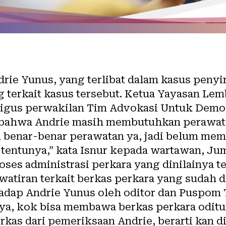
rie Yunus, yang terlibat dalam kasus penyi
g terkait kasus tersebut. Ketua Yayasan L
aligus perwakilan Tim Advokasi Untuk Dem
ahwa Andrie masih membutuhkan perawatan.
 benar-benar perawatan ya, jadi belum me
 tentunya,” kata Isnur kepada wartawan, Jum
oses administrasi perkara yang dinilainya t
iran terkait berkas perkara yang sudah d
adap Andrie Yunus oleh oditor dan Puspom 
r ya, kok bisa membawa berkas perkara odi
rkas dari pemeriksaan Andrie, berarti kan di