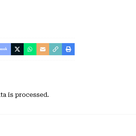
book
a is processed.