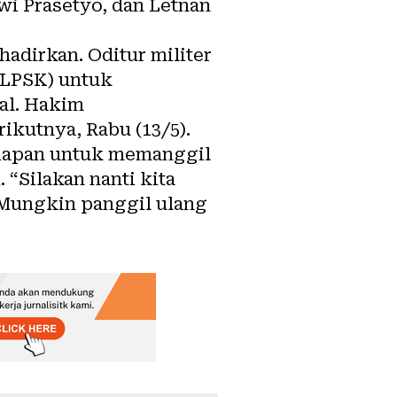
wi Prasetyo, dan Letnan
adirkan. Oditur militer
(LPSK) untuk
al. Hakim
ikutnya, Rabu (13/5).
iapan untuk memanggil
“Silakan nanti kita
. Mungkin panggil ulang