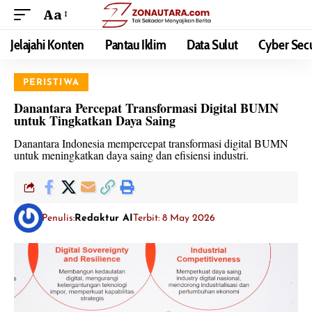
Aa
Jelajahi Konten
Pantau Iklim
Data Sulut
Cyber Secu
PERISTIWA
Danantara Percepat Transformasi Digital BUMN
untuk Tingkatkan Daya Saing
Danantara Indonesia mempercepat transformasi digital BUMN
untuk meningkatkan daya saing dan efisiensi industri.
Penulis:
Redaktur AI
Terbit: 8 May 2026