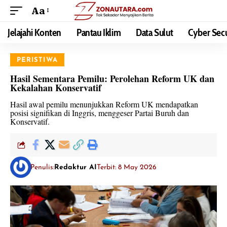
Aa
Jelajahi Konten
Pantau Iklim
Data Sulut
Cyber Secu
PERISTIWA
Hasil Sementara Pemilu: Perolehan Reform UK dan
Kekalahan Konservatif
Hasil awal pemilu menunjukkan Reform UK mendapatkan
posisi signifikan di Inggris, menggeser Partai Buruh dan
Konservatif.
Penulis:
Redaktur AI
Terbit: 8 May 2026