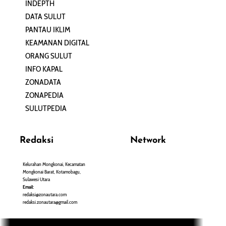
INDEPTH
PERJALANAN
DATA SULUT
ARTIKEL
PANTAU IKLIM
PERSONA
KEAMANAN DIGITAL
ORANG SULUT
INFO KAPAL
ZONADATA
ZONAPEDIA
SULUTPEDIA
Redaksi
Network
Kelurahan Mongkonai, Kecamatan
PANTAU24.COM
Mongkonai Barat, Kotamobagu,
TENTANGPUAN.COM
Sulawesi Utara
TERASMANADO.COM
Email:
KELASBELAJAR.ORG
redaksi@zonautara.com
redaksi.zonautara@gmail.com