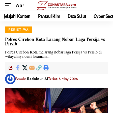
Aa
Jelajahi Konten
Pantau Iklim
Data Sulut
Cyber Secu
PERISTIWA
Polres Cirebon Kota Larang Nobar Laga Persija vs
Persib
Polres Cirebon Kota melarang nobar laga Persija vs Persib di
wilayahnya demi keamanan.
Penulis:
Redaktur AI
Terbit: 8 May 2026