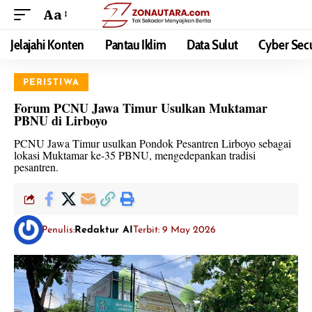
Aa
Jelajahi Konten
Pantau Iklim
Data Sulut
Cyber Secu
PERISTIWA
Forum PCNU Jawa Timur Usulkan Muktamar
PBNU di Lirboyo
PCNU Jawa Timur usulkan Pondok Pesantren Lirboyo sebagai
lokasi Muktamar ke-35 PBNU, mengedepankan tradisi
pesantren.
Penulis:
Redaktur AI
Terbit: 9 May 2026