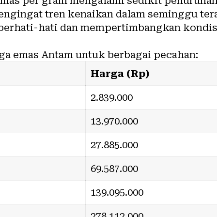
mas per gram mengalami sedikit penurunan,
engingat tren kenaikan dalam seminggu tera
 berhati-hati dan mempertimbangkan kondis
arga emas Antam untuk berbagai pecahan:
Harga (Rp)
2.839.000
13.970.000
27.885.000
69.587.000
139.095.000
278.112.000