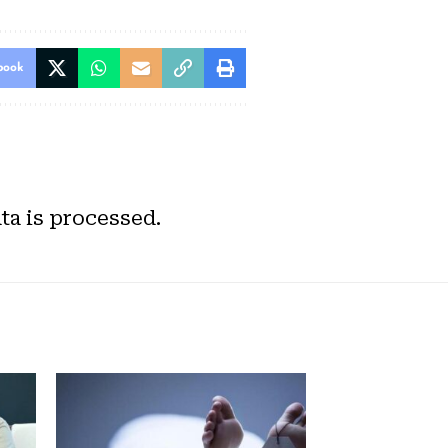
book
a is processed.