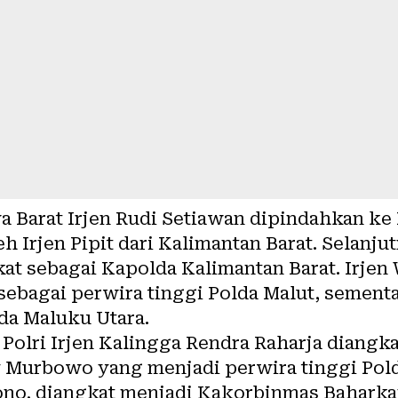
 Barat Irjen Rudi Setiawan dipindahkan ke 
h Irjen Pipit dari Kalimantan Barat. Selanju
at sebagai Kapolda Kalimantan Barat. Irjen
sebagai perwira tinggi Polda Malut, sement
da Maluku Utara.
olri Irjen Kalingga Rendra Raharja diangk
 Murbowo yang menjadi perwira tinggi Pol
ono, diangkat menjadi Kakorbinmas Baharka