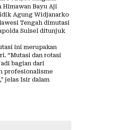
en Himawan Bayu Aji
Didik Agung Widjanarko
Sulawesi Tengah dimutasi
apolda Sulsel ditunjuk
utasi ini merupakan
i. “Mutasi dan rotasi
adi bagian dari
n profesionalisme
 jelas Isir dalam