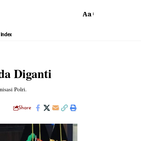
Aa
Index
da Diganti
isasi Polri.
Share