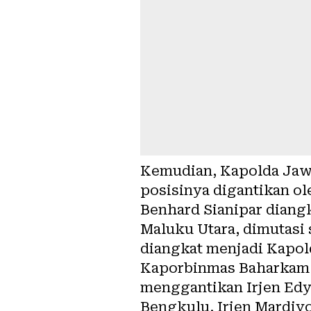
Kemudian, Kapolda Jawa
posisinya digantikan ole
Benhard Sianipar diangk
Maluku Utara, dimutasi 
diangkat menjadi Kapol
Kaporbinmas Baharkam P
menggantikan Irjen Edy
Bengkulu, Irjen Mardiy