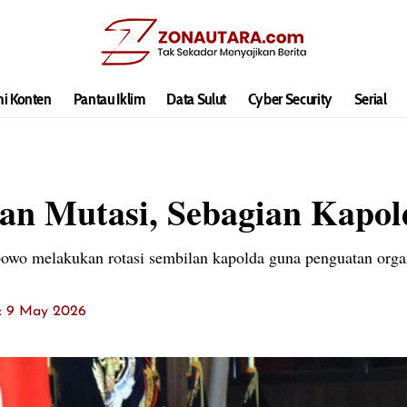
hi Konten
Pantau Iklim
Data Sulut
Cyber Security
Serial
an Mutasi, Sebagian Kapol
abowo melakukan rotasi sembilan kapolda guna penguatan organ
t: 9 May 2026