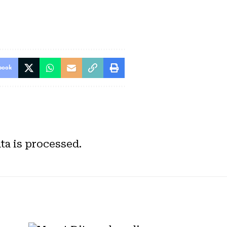
book
a is processed.