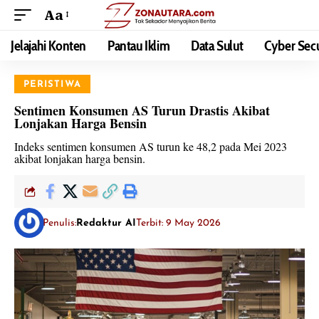
Aa
Jelajahi Konten
Pantau Iklim
Data Sulut
Cyber Secu
PERISTIWA
Sentimen Konsumen AS Turun Drastis Akibat
Lonjakan Harga Bensin
Indeks sentimen konsumen AS turun ke 48,2 pada Mei 2023
akibat lonjakan harga bensin.
Penulis:
Redaktur AI
Terbit: 9 May 2026