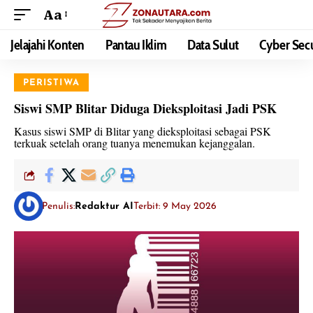
Aa
Jelajahi Konten
Pantau Iklim
Data Sulut
Cyber Secu
PERISTIWA
Siswi SMP Blitar Diduga Dieksploitasi Jadi PSK
Kasus siswi SMP di Blitar yang dieksploitasi sebagai PSK
terkuak setelah orang tuanya menemukan kejanggalan.
Penulis:
Redaktur AI
Terbit: 9 May 2026