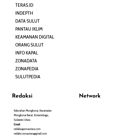
TERAS.ID
REHAT
INDEPTH
PERJALANAN
DATA SULUT
ARTIKEL
PANTAU IKLIM
PERSONA
KEAMANAN DIGITAL
ORANG SULUT
INFO KAPAL
ZONADATA
ZONAPEDIA
SULUTPEDIA
Redaksi
Network
Kelurahan Mongkonai, Kecamatan
PANTAU24.COM
Mongkonai Barat, Kotamobagu,
TENTANGPUAN.COM
Sulawesi Utara
TERASMANADO.COM
Email:
KELASBELAJAR.ORG
redaksi@zonautara.com
redaksi.zonautara@gmail.com