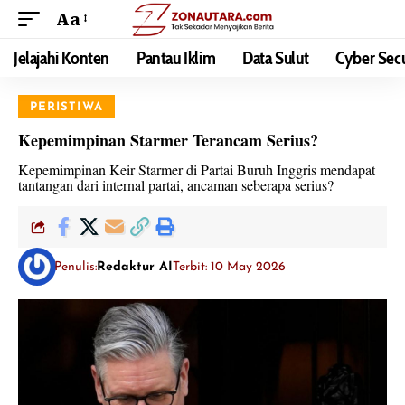
Aa
Jelajahi Konten
Pantau Iklim
Data Sulut
Cyber Secu
PERISTIWA
Kepemimpinan Starmer Terancam Serius?
Kepemimpinan Keir Starmer di Partai Buruh Inggris mendapat
tantangan dari internal partai, ancaman seberapa serius?
Penulis:
Redaktur AI
Terbit: 10 May 2026