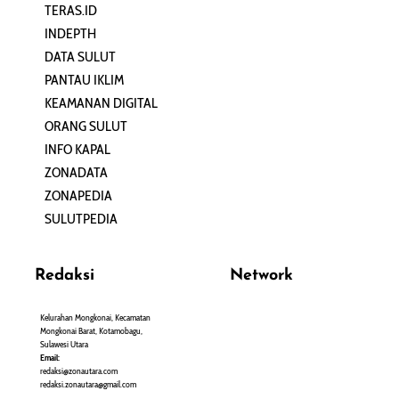
TERAS.ID
REHAT
INDEPTH
PERJALANAN
DATA SULUT
ARTIKEL
PANTAU IKLIM
PERSONA
KEAMANAN DIGITAL
ORANG SULUT
INFO KAPAL
ZONADATA
ZONAPEDIA
SULUTPEDIA
Redaksi
Network
Kelurahan Mongkonai, Kecamatan
PANTAU24.COM
Mongkonai Barat, Kotamobagu,
TENTANGPUAN.COM
Sulawesi Utara
TERASMANADO.COM
Email:
KELASBELAJAR.ORG
redaksi@zonautara.com
redaksi.zonautara@gmail.com