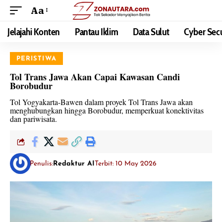
Aa
Jelajahi Konten
Pantau Iklim
Data Sulut
Cyber Secu
PERISTIWA
Tol Trans Jawa Akan Capai Kawasan Candi
Borobudur
Tol Yogyakarta-Bawen dalam proyek Tol Trans Jawa akan
menghubungkan hingga Borobudur, memperkuat konektivitas
dan pariwisata.
Penulis:
Redaktur AI
Terbit: 10 May 2026