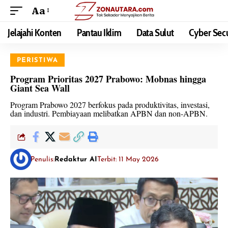
Aa
Jelajahi Konten
Pantau Iklim
Data Sulut
Cyber Secu
PERISTIWA
Program Prioritas 2027 Prabowo: Mobnas hingga
Giant Sea Wall
Program Prabowo 2027 berfokus pada produktivitas, investasi,
dan industri. Pembiayaan melibatkan APBN dan non-APBN.
Penulis:
Redaktur AI
Terbit: 11 May 2026