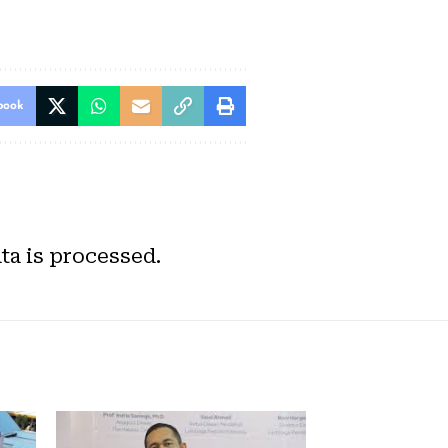
book
a is processed.