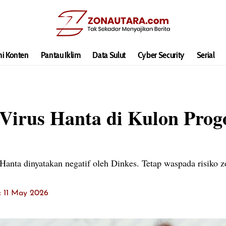
hi Konten
Pantau Iklim
Data Sulut
Cyber Security
Serial
Virus Hanta di Kulon Prog
anta dinyatakan negatif oleh Dinkes. Tetap waspada risiko z
t: 11 May 2026