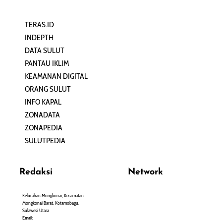
TERAS.ID
REHAT
INDEPTH
PERJALANAN
DATA SULUT
ARTIKEL
PANTAU IKLIM
PERSONA
KEAMANAN DIGITAL
ORANG SULUT
INFO KAPAL
ZONADATA
ZONAPEDIA
SULUTPEDIA
Redaksi
Network
Kelurahan Mongkonai, Kecamatan
PANTAU24.COM
Mongkonai Barat, Kotamobagu,
TENTANGPUAN.COM
Sulawesi Utara
TERASMANADO.COM
Email: