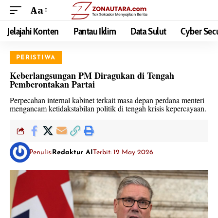
Aa
Jelajahi Konten
Pantau Iklim
Data Sulut
Cyber Secu
PERISTIWA
Keberlangsungan PM Diragukan di Tengah
Pemberontakan Partai
Perpecahan internal kabinet terkait masa depan perdana menteri
mengancam ketidakstabilan politik di tengah krisis kepercayaan.
Penulis:
Redaktur AI
Terbit: 12 May 2026