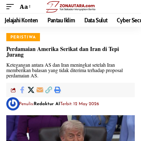
Aa
Jelajahi Konten
Pantau Iklim
Data Sulut
Cyber Secu
PERISTIWA
Perdamaian Amerika Serikat dan Iran di Tepi
Jurang
Ketegangan antara AS dan Iran meningkat setelah Iran
memberikan balasan yang tidak diterima terhadap proposal
perdamaian AS.
Penulis:
Redaktur AI
Terbit: 12 May 2026