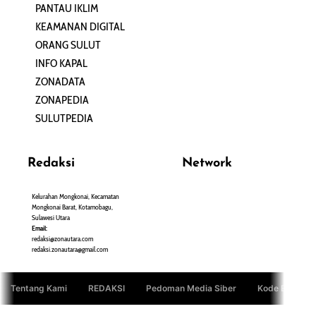
PANTAU IKLIM
PERSONA
KEAMANAN DIGITAL
ORANG SULUT
INFO KAPAL
ZONADATA
ZONAPEDIA
SULUTPEDIA
Redaksi
Network
Kelurahan Mongkonai, Kecamatan
PANTAU24.COM
Mongkonai Barat, Kotamobagu,
TENTANGPUAN.COM
Sulawesi Utara
TERASMANADO.COM
Email:
KELASBELAJAR.ORG
redaksi@zonautara.com
redaksi.zonautara@gmail.com
Tentang Kami
REDAKSI
Pedoman Media Siber
Kode Etik Jurn