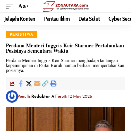
Aa
Jelajahi Konten
Pantau Iklim
Data Sulut
Cyber Secu
PERISTIWA
Perdana Menteri Inggris Keir Starmer Pertahankan
Posisinya Sementara Waktu
Perdana Menteri Inggris Keir Starmer menghadapi tantangan
kepemimpinan di Partai Buruh namun berhasil mempertahankan
posisinya.
Penulis:
Redaktur AI
Terbit: 12 May 2026