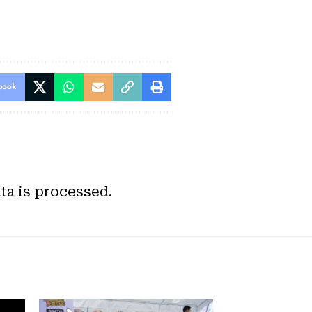
book
a is processed.