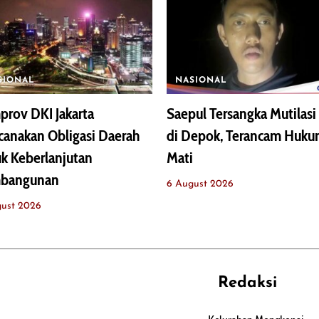
SIONAL
NASIONAL
rov DKI Jakarta
Saepul Tersangka Mutilasi 
anakan Obligasi Daerah
di Depok, Terancam Huk
k Keberlanjutan
Mati
bangunan
6 August 2026
gust 2026
Redaksi
REHAT
PERJALANAN