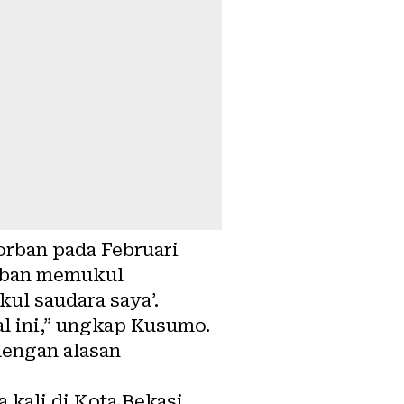
orban pada Februari
orban memukul
l saudara saya’.
l ini,” ungkap Kusumo.
engan alasan
kali di Kota Bekasi