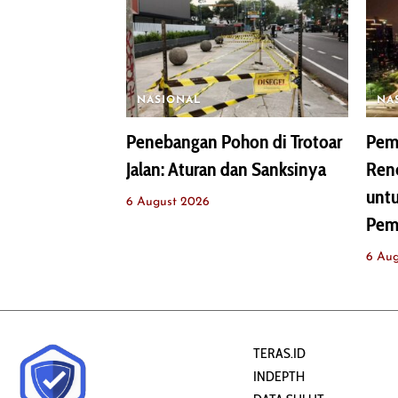
NASIONAL
NA
Penebangan Pohon di Trotoar
Pemp
Jalan: Aturan dan Sanksinya
Renc
untu
6 August 2026
Pem
6 Au
TERAS.ID
INDEPTH