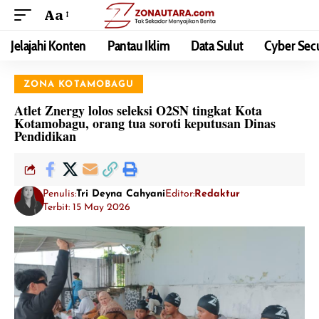
Aa
Jelajahi Konten
Pantau Iklim
Data Sulut
Cyber Secu
ZONA KOTAMOBAGU
Atlet Znergy lolos seleksi O2SN tingkat Kota
Kotamobagu, orang tua soroti keputusan Dinas
Pendidikan
Penulis:
Tri Deyna Cahyani
Editor:
Redaktur
Terbit: 15 May 2026