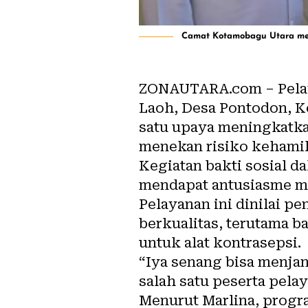
Camat Kotamobagu Utara meni
ZONAUTARA.com – Pelaya
Laoh, Desa Pontodon, 
satu upaya meningkatka
menekan
risiko kehami
Kegiatan bakti sosial d
mendapat antusiasme ma
Pelayanan ini dinilai 
berkualitas, terutama b
untuk alat kontrasepsi.
“Iya senang bisa menj
salah satu peserta pelay
Menurut Marlina, prog