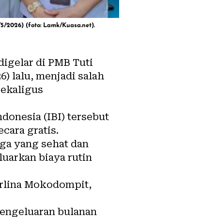
/2026) (foto: Lamk/Kuasa.net).
igelar di PMB Tuti
6) lalu, menjadi salah
sekaligus
donesia (IBI) tersebut
ara gratis.
ga yang sehat dan
luarkan biaya rutin
arlina Mokodompit,
engeluaran bulanan