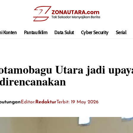
hi Konten
Pantau Iklim
Data Sulut
Cyber Security
Serial
otamobagu Utara jadi upaya
 direncanakan
putungan
Editor:
Redaktur
Terbit: 19 May 2026