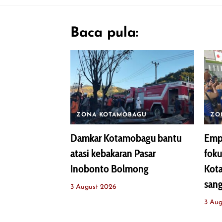
Baca pula:
ZONA KOTAMOBAGU
ZO
Damkar Kotamobagu bantu
Empa
atasi kebakaran Pasar
fok
Inobonto Bolmong
Kot
sang
3 August 2026
3 Aug