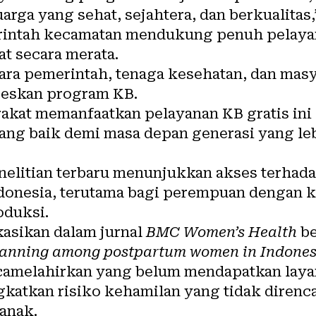
rga yang sehat, sejahtera, dan berkualitas,”
intah kecamatan mendukung penuh pelaya
t secara merata.
ara pemerintah, tenaga kesehatan, dan masy
eskan program KB.
kat memanfaatkan pelayanan KB gratis ini 
ang baik demi masa depan generasi yang leb
penelitian terbaru menunjukkan akses terha
ndonesia, terutama bagi perempuan dengan k
oduksi.
kasikan dalam jurnal
BMC Women’s Health
be
planning among postpartum women in Indones
amelahirkan yang belum mendapatkan layan
gkatkan risiko kehamilan yang tidak diren
anak.