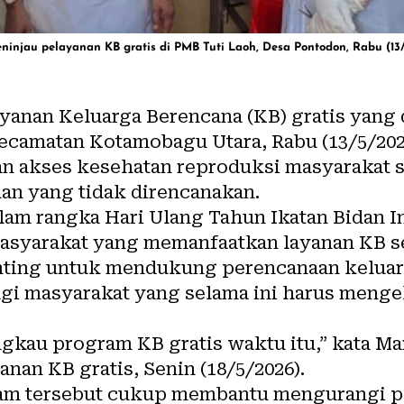
njau pelayanan KB gratis di PMB Tuti Laoh, Desa Pontodon, Rabu (13/5
nan Keluarga Berencana (KB) gratis yang d
Kecamatan
Kotamobagu
Utara, Rabu (13/5/202
n akses kesehatan reproduksi masyarakat 
lan
yang tidak direncanakan.
alam rangka Hari Ulang Tahun Ikatan Bidan In
syarakat yang memanfaatkan layanan KB sec
penting untuk mendukung perencanaan keluar
agi masyarakat yang selama ini harus menge
angkau program
KB
gratis waktu itu,” kata M
anan KB gratis, Senin (18/5/2026).
ram tersebut cukup membantu mengurangi p