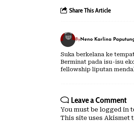
Share This Article
Neno Karlina Paputun
By
Suka berkelana ke tempat 
Berminat pada isu-isu ek
fellowship liputan menda
Leave a Comment
You must be
logged in
t
This site uses Akismet 