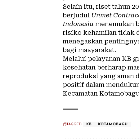
Selain itu, riset tahun 
berjudul
Unmet Contrace
Indonesia
menemukan ba
risiko kehamilan tidak d
menegaskan pentingnya
bagi masyarakat.
Melalui pelayanan KB gr
kesehatan berharap ma
reproduksi yang aman d
positif dalam menduku
Kecamatan Kotamobagu 
TAGGED:
KB
KOTAMOBAGU