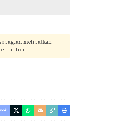
 sebagian melibatkan
tercantum.
book