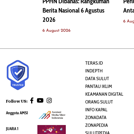
PPHN Dibahas: Rangkuman
Perl
Berita Nasional 6 Agustus
Ant
2026
6 Au
6 August 2026
TERAS.ID
INDEPTH
DATA SULUT
PANTAU IKLIM
KEAMANAN DIGITAL
Follow US:
ORANG SULUT
INFO KAPAL
Anggota AMSI
ZONADATA
ZONAPEDIA
JUARA 1
SULUTPEDIA