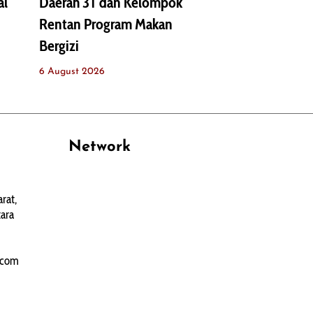
al
Daerah 3T dan Kelompok
Rentan Program Makan
Bergizi
6 August 2026
Network
PANTAU24.COM
rat,
TENTANGPUAN.COM
ara
TERASMANADO.COM
KELASBELAJAR.ORG
.com