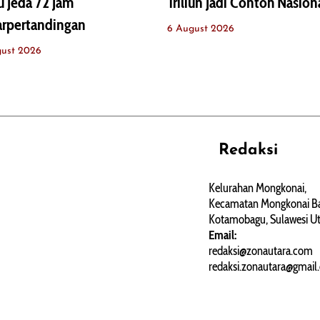
u Jeda 72 Jam
Triliun Jadi Contoh Nasion
arpertandingan
6 August 2026
gust 2026
Redaksi
REHAT
PERJALANAN
ARTIKEL
Kelurahan Mongkonai,
Kecamatan Mongkonai Ba
PERSONA
Kotamobagu, Sulawesi Ut
Email:
redaksi@zonautara.com
redaksi.zonautara@gmail