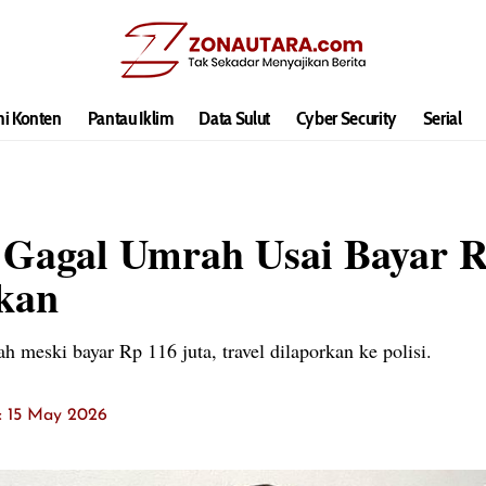
hi Konten
Pantau Iklim
Data Sulut
Cyber Security
Serial
Gagal Umrah Usai Bayar Rp
ikan
 meski bayar Rp 116 juta, travel dilaporkan ke polisi.
t: 15 May 2026