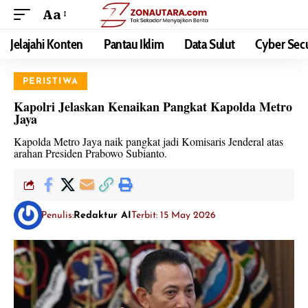
Aa
Jelajahi Konten
Pantau Iklim
Data Sulut
Cyber Secu
PERISTIWA
Kapolri Jelaskan Kenaikan Pangkat Kapolda Metro
Jaya
Kapolda Metro Jaya naik pangkat jadi Komisaris Jenderal atas
arahan Presiden Prabowo Subianto.
Penulis:
Redaktur AI
Terbit: 15 May 2026